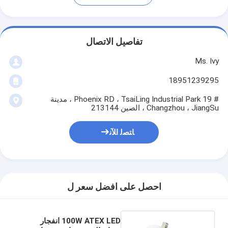
تفاصيل الاتصال
Ms. Ivy
18951239295
# 19 Phoenix RD ، TsaiLing Industrial Park ، مدينة
Changzhou ، JiangSu ، الصين 213144
ﺎﺘﺼﻟ ﺍﻶﻧ
احصل على افضل سعر ل
100W ATEX LED انفجار