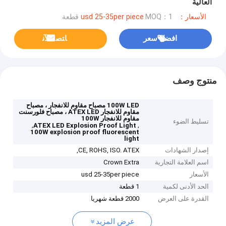
العالية
الأسعار：usd 25-35per piece
MOQ：1 قطعة
افضل سعر
ﺎﺘﺼﻟ ﺍﻶﻧ
منتوج وصف
100W LED مصباح مقاوم للانفجار ، مصباح
مقاوم للانفجار ATEX LED ، مصباح فلورسنت
مقاوم للانفجار 100W
تسليط الضوء
,
,
ATEX LED Explosion Proof Light
100W explosion proof fluorescent
light
إصدار الشهادات
CE, ROHS, ISO. ATEX,
اسم العلامة التجارية
Crown Extra
الأسعار
usd 25-35per piece
الحد الأدنى لكمية
1 قطعة
القدرة على العرض
2000 قطعة شهريا
عرض المزيد