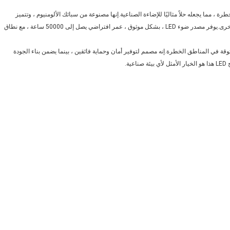
المواقع الخطرة ، مما يجعله حلاً مثاليًا للإضاءة الصناعية.إنها مصنوعة من سبائك الألومنيوم ، وتتميز
بتصنيف IP66 الممتاز الذي يضمن الحماية من الغبار والماء والجزيئات الأخرى.يوفر مصدر ضوء LED ، بشكل موثوق ، عمر افتراضي يصل إلى 50000 ساعة ، مع نطاق
وفر إضاءة موثوقة في المناطق الخطرة.إنه مصمم لتوفير أمان وحماية فائقين ، بينما يضمن بناء الجودة
ة.