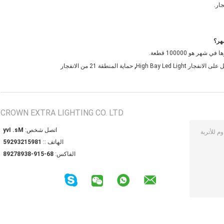
,
حماية المنطقة 21 من الانفجار
CROWN EXTRA LIGHTING CO. LTD
اتصل شخص:
Ms. Ivy
الهاتف ::
18951239295
الفاكس:
86-519-83987298