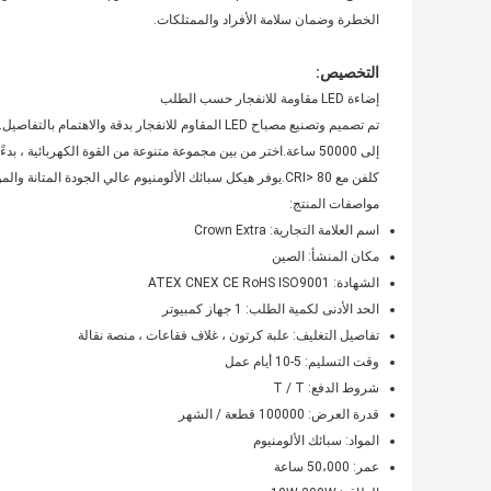
الخطرة وضمان سلامة الأفراد والممتلكات.
التخصيص:
إضاءة LED مقاومة للانفجار حسب الطلب
كلفن مع CRI> 80.يوفر هيكل سبائك الألومنيوم عالي الجودة المتانة والموثوقية.
مواصفات المنتج:
اسم العلامة التجارية: Crown Extra
مكان المنشأ: الصين
الشهادة: ATEX CNEX CE RoHS ISO9001
الحد الأدنى لكمية الطلب: 1 جهاز كمبيوتر
تفاصيل التغليف: علبة كرتون ، غلاف فقاعات ، منصة نقالة
وقت التسليم: 5-10 أيام عمل
شروط الدفع: T / T
قدرة العرض: 100000 قطعة / الشهر
المواد: سبائك الألومنيوم
عمر: 50،000 ساعة