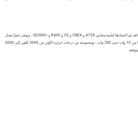
تم تصميم وتصنيع مصباح LED المقاوم للانفجار بدقة والاهتمام بالتفاصيل.لقد تم اعتمادها لتلبية معايير ATEX و CNEX و CE و RoHS و ISO9001 ، وتوفر عمرًا يصل
إلى 50000 ساعة.اختر من بين مجموعة متنوعة من القوة الكهربائية ، بدءًا من 10 وات حتى 200 وات ، ومجموعة من درجات حرارة اللون من 3000 كلفن إلى 6000