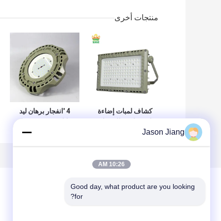
منتجات أخرى
كشاف لمبات إضاءة
4 'انفجار برهان ليد
ليد مقاومة للانفجار
إنارة 50W 120w
Jason Jiang
200 وات بزاوية
100w يقود Ufo
شعاع 120 درجة
High Bay Light
10:26 AM
Good day, what product are you looking 
for?
ترك رسالة