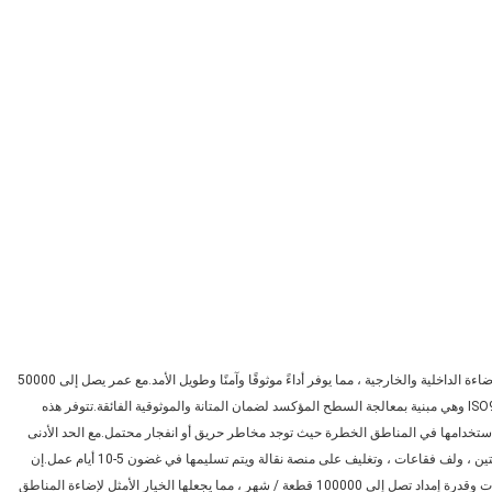
إن مصباح LED Crown Extra Explosion-Proof LED هو الخيار الأمثل للإضاءة الداخلية والخارجية ، مما يوفر أداءً موثوقًا وآمنًا وطويل الأمد.مع عمر يصل إلى 50000
ساعة ، تم اعتماد هذه المصابيح وفقًا لـ ATEX CNEX و CERoHS و ISO9001 وهي مبنية بمعالجة السطح المؤكسد لضمان المتانة والموثوقية الفائقة.تتوفر هذه
 إخراج للضوء ويمكن استخدامها في المناطق الخطرة حيث توجد مخاطر حريق أو انفجار محتمل.مع الحد الأدنى
لكمية الطلب من قطعة واحدة ، تأتي هذه المصابيح في صندوق كرتوني متين ، ولف فقاعات ، وتغليف على منصة نقالة ويتم تسليمها في غضون 5-10 أيام عمل.إن
مصباح Crown Extra Explosion-Proof LED مدعوم بضمان لمدة 3 سنوات وقدرة إمداد تصل إلى 100000 قطعة / شهر ، مما يجعلها الخيار الأمثل لإضاءة المناطق