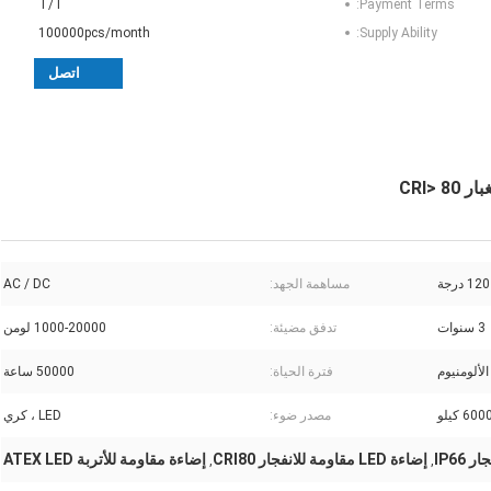
T/T
Payment Terms:
100000pcs/month
Supply Ability:
اتصل
مساهمة الجهد:
AC / DC
3 سنوات
تدفق مضيئة:
1000-20000 لومن
لألومنيوم
فترة الحياة:
50000 ساعة
مصدر ضوء:
LED ، كري
إضاءة LED مقاومة للانفجار CRI80
إضاءة مقاومة للأتربة ATEX LED
,
,