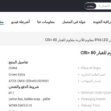
يبحث
اقبة الجودة
جولة في المعمل
معلومات عنا
أشرطة فيديو
منت
تفاصيل المنتج:
CHINA
Place of Origin:
اسم العلامة التجارية:
Crown Extra
إصدار الشهادات:
ATEX CNEX CERoHS ISO9001
شروط الدفع والشحن:
1 pc
Minimum Order Quanti
carton box, bubble wrap，pallet
Packaging Details:
5-10 WORK DAYS
Delivery Time: