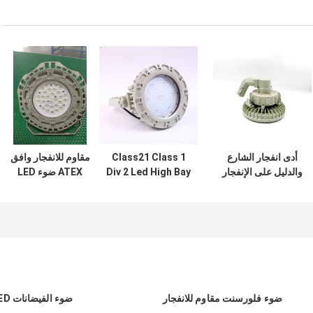
أدى انفجار الشارع
Class21 Class 1
مقاوم للانفجار وافق
والدليل على الإنفجار
Div 2 Led High Bay
ATEX ضوء LED
، 160 واط ، إلى
Light 50w 80w
عالي الإضاءة ومضاد
ارتفاع خليج
30w 75w مصابيح
للهب
مقاومة للانفجار
ضوء فلورسنت مقاوم للانفجار
ضوء الفيضانات LED دليل على الانفجار