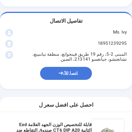
تفاصيل الاتصال
Ms. Ivy
18951239295
المبنى 2-5، رقم 19 طريق فينجوانغ، منطقة تياننينغ،
تشانغتشو، جيانغسو 213141، الصين
ﺎﺘﺼﻟ ﺍﻶﻧ
احصل على افضل سعر ل
قابلة للتخصيص الوزن الجهد العلامة Exd
الثانية CT6 DIP A20 صندوق التقاطع ضد