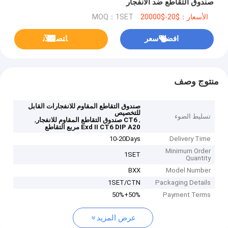
صندوق التقاطع ضد الانفجار
الأسعار：$20-$20000
MOQ：1SET
افضل سعر
ﺎﺘﺼﻟ ﺍﻶﻧ
منتوج وصف
صندوق التقاطع المقاوم للانفجارات القابل
للتخصيص
تسليط الضوء
,
,
CT6 صندوق التقاطع المقاوم للانفجار
Exd II CT6 DIP A20 مربع التقاطع
10-20Days
Delivery Time
Minimum Order
1SET
Quantity
BXX
Model Number
1SET/CTN
Packaging Details
50%+50%
Payment Terms
عرض المزيد