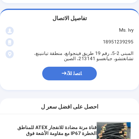
تفاصيل الاتصال
Ms. Ivy
18951239295
المبنى 2-5، رقم 19 طريق فينجوانغ، منطقة تياننينغ،
تشانغتشو، جيانغسو 213141، الصين
ﺎﺘﺼﻟ ﺍﻶﻧ
احصل على افضل سعر ل
قناة مرنة مضادة للانفجار ATEX للمناطق
الخطرة IP67 مع مقاومة الأشعة فوق