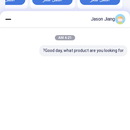
الخطرة
Jason Jiang
منزل
حول نا
اتصل بنا
Desktop Site
خريطة الموقع
Privacy Policy
جودة
إضاءة LED مقاومة للانفجار
مصنع الصين.Copyright © 2026 crown
6:21 AM
extra lighting co. ltd. All Rights Reserved.
Good day, what product are you looking for?
مسكن
منتجات
أشرطة فيديو