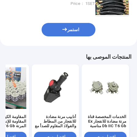
البنفسجية IECEx UL CSA معتمدة
Price： 1SET
استمر
المنتجات الموصى بها
الخدمات المخصصة قناة
أنابيب مرنة مضادة
المقاومة الكيميائ
مرنة مضادة للانفجار Ex
للانفجار من المطاط
المقاومة للإنفجا
Db IIC T6 Gb مناسبة
والفولاذ المقاوم للصدأ مع
المرنة T6 Gb
للمناطق الخطرة
خيوط G M NPT مثالية
الخدمات المخص
لتركيبات المناطق
للتطبيقات الصناع
افضل سعر
افضل سعر
افضل سع