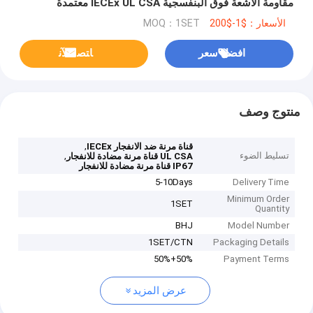
مقاومة الأشعة فوق البنفسجية IECEx UL CSA معتمدة
الأسعار：$1-$200
MOQ：1SET
افضل سعر
ﺎﺘﺼﻟ ﺍﻶﻧ
منتوج وصف
,
قناة مرنة ضد الانفجار IECEx
تسليط الضوء
,
UL CSA قناة مرنة مضادة للانفجار
IP67 قناة مرنة مضادة للانفجار
5-10Days
Delivery Time
Minimum Order
1SET
Quantity
BHJ
Model Number
1SET/CTN
Packaging Details
50%+50%
Payment Terms
عرض المزيد