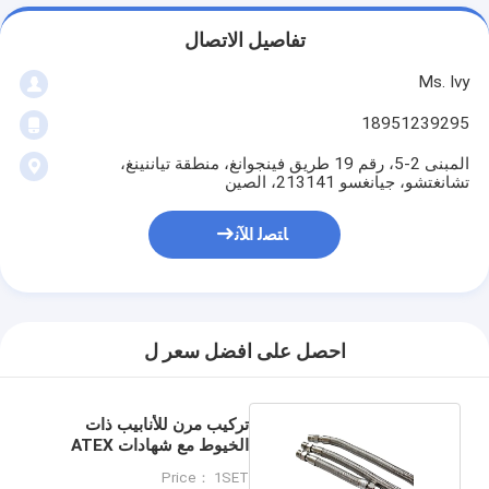
تفاصيل الاتصال
Ms. Ivy
18951239295
المبنى 2-5، رقم 19 طريق فينجوانغ، منطقة تياننينغ،
تشانغتشو، جيانغسو 213141، الصين
ﺎﺘﺼﻟ ﺍﻶﻧ
احصل على افضل سعر ل
تركيب مرن للأنابيب ذات
الخيوط مع شهادات ATEX
IECEx UL.
Price： 1SET