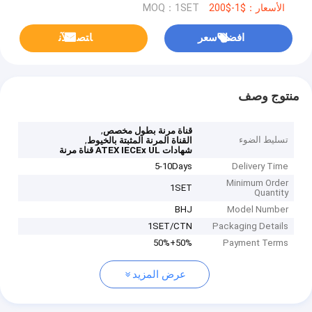
الأسعار：$1-$200
MOQ：1SET
افضل سعر
ﺎﺘﺼﻟ ﺍﻶﻧ
منتوج وصف
,
قناة مرنة بطول مخصص
تسليط الضوء
,
القناة المرنة المثبتة بالخيوط
شهادات ATEX IECEx UL قناة مرنة
5-10Days
Delivery Time
Minimum Order
1SET
Quantity
BHJ
Model Number
1SET/CTN
Packaging Details
50%+50%
Payment Terms
عرض المزيد