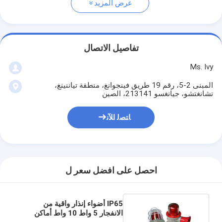
عرض المزيد
تفاصيل الاتصال
Ms. Ivy
المبنى 2-5، رقم 19 طريق فينجوانغ، منطقة تياننينغ،
تشانغتشو، جيانغسو 213141، الصين
ﺎﺘﺼﻟ ﺍﻶﻧ
احصل على افضل سعر ل
IP65 أضواء إنذار واقية من
الانفجار 5 واط 10 واط أماكن