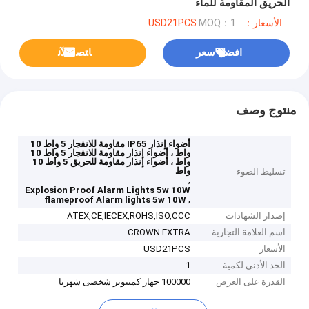
الحريق المقاومة للماء
الأسعار：USD21PCS
MOQ：1
افضل سعر
ﺎﺘﺼﻟ ﺍﻶﻧ
منتوج وصف
أضواء إنذار IP65 مقاومة للانفجار 5 واط 10
واط ، أضواء إنذار مقاومة للانفجار 5 واط 10
واط ، أضواء إنذار مقاومة للحريق 5 واط 10
واط
تسليط الضوء
,
Explosion Proof Alarm Lights 5w 10W
,
flameproof Alarm lights 5w 10W
إصدار الشهادات
ATEX,CE,IECEX,ROHS,ISO,CCC
اسم العلامة التجارية
CROWN EXTRA
الأسعار
USD21PCS
الحد الأدنى لكمية
1
القدرة على العرض
100000 جهاز كمبيوتر شخصى شهريا