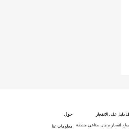
حول
Atex مصباح انفجار برهان صناعي منطقة
معلومات عنا