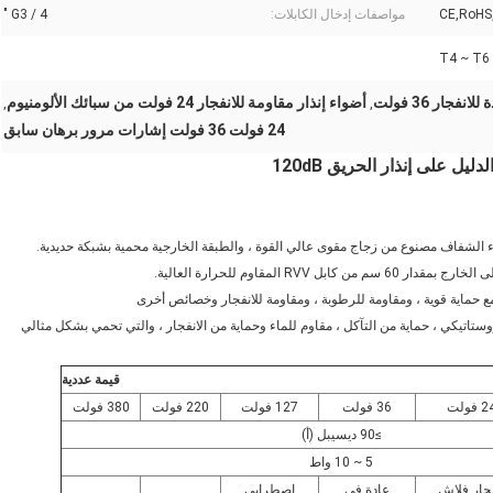
CE,RoHS
مواصفات إدخال الكابلات:
G3 / 4 "
T4 ~ T6
فجار 36 فولت
أضواء إنذار مقاومة للانفجار 24 فولت من سبائك الألومنيوم
,
,
24 فولت 36 فولت إشارات مرور برهان سابق
يل على إنذار الحريق 120dB
روستاتيكي ، حماية من التآكل ، مقاوم للماء وحماية من الانفجار ، والتي تحمي بشكل مثالي
قيمة عددية
 فولت
36 فولت
127 فولت
220 فولت
380 فولت
≥90 ديسيبل (أ)
5 ~ 10 واط
فجار فلاش
عادة في
اصطرابي