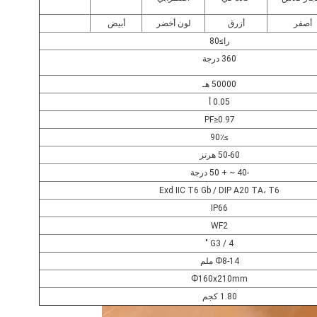
أصفر
أزرق
لون أخضر
أبيض
را≥80
360 درجة
50000 هـ
0.05 أ
PF≥0.97
≥90٪
50-60 هرتز
-40 ~ + 50 درجة
Exd IIC T6 Gb / DIP A20 TA، T6
IP66
WF2
G3 / 4 "
Ф8-14 ملم
Ф160x210mm
1.80 كجم