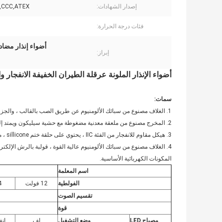
إصدار الشهادات:
,CCC,ATEX
فئات درجة الحرارة:
أضواء إنذار مضادة للان
إبراز:
أضواء الإنذار الملونة عرقلة الطيران الخفيفة الانفجار والدل
سمات:
1. الغلاف مصنوع من سبائك الألومنيوم عن طريق الصب بالقالب ، والجزء الشفاف مصنوع من زجاج مقوى عالي القوة ، والطبقة الخارجية محمية بشبكة حديدية.
2. المخرج مصنوع من ملعقة معدنية مضغوطة مع حشية سيليكون ويمتد إلى الخارج بمقدار 60 سم من كابل RVV المقاوم للحرارة العالية.
3. هيكل مقاوم للانفجار من الفئة IIC ، يحتوي على حلقة ختم sillicone ، مع حماية قوية ، ومقاومة للرطوبة ، ومقاومة للانفجار وخصائص أخرى
4. الغلاف مصنوع من سبائك الألومنيوم عالية القوة ، قولبة بالرش الإلكت
المكونات الكهربائية الأساسية.
اسم المعلمة
الفولطية
12 فولت
24
تقسيم الصوت
قوة
مصباح LED
وضع التشغيل
لف
ان