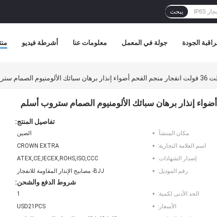
يبحث
اقبة الجودة
جولة في المعمل
معلومات عنا
أشرطة فيديو
منت
تفاصيل المنتج:
مكان المنشأ:
الصين
اسم العلامة التجارية:
CROWN EXTRA
إصدار الشهادات:
ATEX,CE,IECEX,ROHS,ISO,CCC
رقم الموديل:
BJJ- مصابيح الإنذار المقاومة للانفجار
شروط الدفع والشحن:
الحد الأدنى لكمية:
1
الأسعار:
USD21PCS