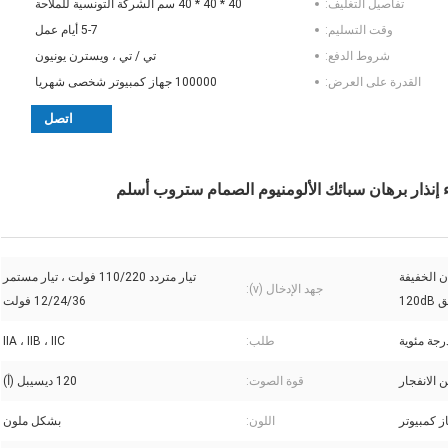
تفاصيل التغليف:
40 * 40 * 40 سم الشركة التونسية للملاحة
وقت التسليم:
5-7 أيام عمل
شروط الدفع:
تي / تي ، ويسترن يونيون
القدرة على العرض:
100000 جهاز كمبيوتر شخصى شهريا
اتصل
ن الخفيفة
تيار متردد 110/220 فولت ، تيار مستمر
جهد الإدخال (v):
120
12/24/36 فولت
طلب:
IIA ، IIB ، IIC
ن الانفجار
قوة الصوت:
120 ديسيبل (أ)
اللون:
بشكل ملون