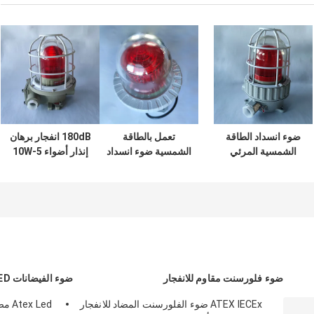
ضوء انسداد الطاقة
تعمل بالطاقة
180dB انفجار برهان
الشمسية المرئي
الشمسية ضوء انسداد
إنذار أضواء 5-10W
المسموع IP66 120
الطيران لبرج كرين
مؤشر النار اليسار
ديسيبل
تحذير الطائرات T6
بدوره مسموع في
الأماكن المغلقة في
الهواء الطلق
ضوء فلورسنت مقاوم للانفجار
ضوء الفيضانات LED دليل على الانفجار
ATEX IECEx ضوء الفلورسنت المضاد للانفجار
 Led