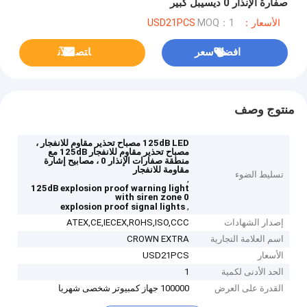
صفارة الإنذار 0 ديسيبل كبير
الأسعار：USD21PCS
MOQ：1
افضل سعر
ﺎﺘﺼﻟ ﺍﻶﻧ
منتوج وصف
125dB LED مصباح تحذير مقاوم للانفجار ،
مصباح تحذير مقاوم للانفجار 125dB مع
منطقة صفارات الإنذار 0 ، مصابيح إشارة
مقاومة للانفجار
تسليط الضوء
,
125dB explosion proof warning light
with siren zone 0
,
explosion proof signal lights
إصدار الشهادات
ATEX,CE,IECEX,ROHS,ISO,CCC
اسم العلامة التجارية
CROWN EXTRA
الأسعار
USD21PCS
الحد الأدنى لكمية
1
القدرة على العرض
100000 جهاز كمبيوتر شخصى شهريا