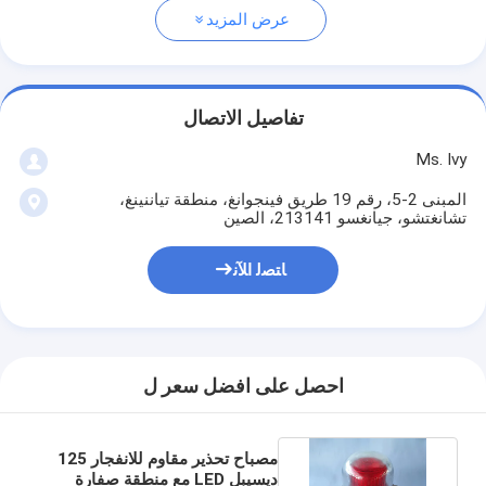
عرض المزيد
تفاصيل الاتصال
Ms. Ivy
المبنى 2-5، رقم 19 طريق فينجوانغ، منطقة تياننينغ،
تشانغتشو، جيانغسو 213141، الصين
ﺎﺘﺼﻟ ﺍﻶﻧ
احصل على افضل سعر ل
مصباح تحذير مقاوم للانفجار 125
ديسيبل LED مع منطقة صفارة