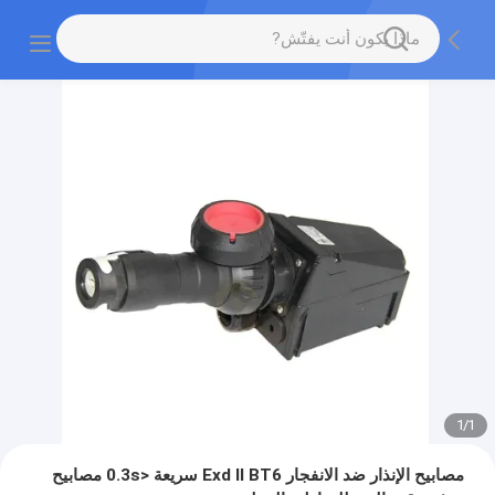
1
/
1
مصابيح الإنذار ضد الانفجار Exd II BT6 سريعة <0.3s مصابيح