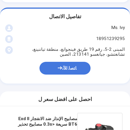
تفاصيل الاتصال
Ms. Ivy
18951239295
المبنى 2-5، رقم 19 طريق فينجوانغ، منطقة تياننينغ،
تشانغتشو، جيانغسو 213141، الصين
ﺎﺘﺼﻟ ﺍﻶﻧ
احصل على افضل سعر ل
مصابيح الإنذار ضد الانفجار Exd II
BT6 سريعة <0.3s مصابيح تحذير
وقت البدء للمناطق الخطرة