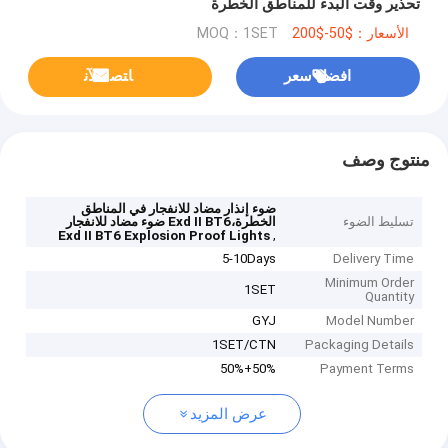
تحذير وقت البدء للمناطق الخطرة
الأسعار：$50-$200
MOQ：1SET
افضل سعر
ﺎﺘﺼﻟ ﺍﻶﻧ
منتوج وصف
ضوء إنذار مضاد للانفجار في المناطق
تسليط الضوء
الخطرة،Exd II BT6 ضوء مضاد للانفجار
,
Exd II BT6 Explosion Proof Lights
5-10Days
Delivery Time
Minimum Order
1SET
Quantity
GYJ
Model Number
1SET/CTN
Packaging Details
50%+50%
Payment Terms
عرض المزيد